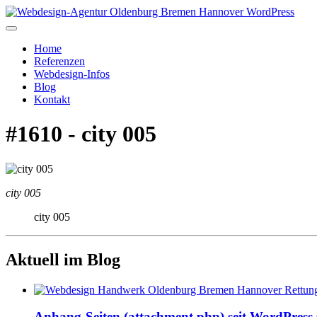
Home
Referenzen
Webdesign-Infos
Blog
Kontakt
#1610 - city 005
city 005
city 005
Aktuell im Blog
Anhang-Seiten (attachment.php) seit WordPress 6