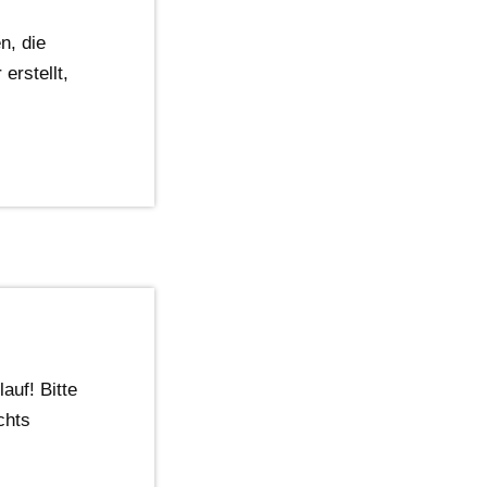
n, die
erstellt,
auf! Bitte
chts