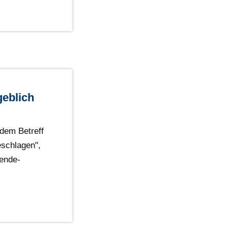
geblich
 dem Betreff
schlagen",
ende-