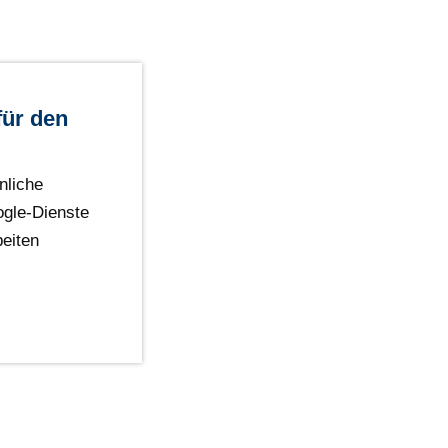
für den
nliche
ogle-Dienste
eiten