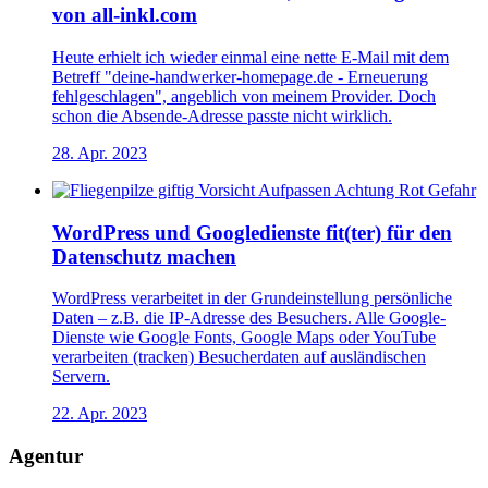
von all-inkl.com
Heute erhielt ich wieder einmal eine nette E-Mail mit dem
Betreff "deine-handwerker-homepage.de - Erneuerung
fehlgeschlagen", angeblich von meinem Provider. Doch
schon die Absende-Adresse passte nicht wirklich.
28. Apr. 2023
WordPress und Googledienste fit(ter) für den
Datenschutz machen
WordPress verarbeitet in der Grundeinstellung persönliche
Daten – z.B. die IP-Adresse des Besuchers. Alle Google-
Dienste wie Google Fonts, Google Maps oder YouTube
verarbeiten (tracken) Besucherdaten auf ausländischen
Servern.
22. Apr. 2023
Agentur