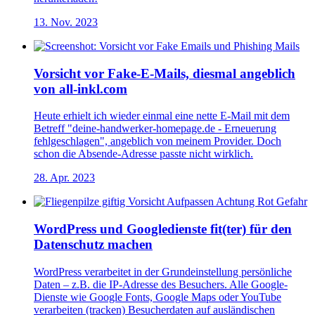
13. Nov. 2023
Vorsicht vor Fake-E-Mails, diesmal angeblich
von all-inkl.com
Heute erhielt ich wieder einmal eine nette E-Mail mit dem
Betreff "deine-handwerker-homepage.de - Erneuerung
fehlgeschlagen", angeblich von meinem Provider. Doch
schon die Absende-Adresse passte nicht wirklich.
28. Apr. 2023
WordPress und Googledienste fit(ter) für den
Datenschutz machen
WordPress verarbeitet in der Grundeinstellung persönliche
Daten – z.B. die IP-Adresse des Besuchers. Alle Google-
Dienste wie Google Fonts, Google Maps oder YouTube
verarbeiten (tracken) Besucherdaten auf ausländischen