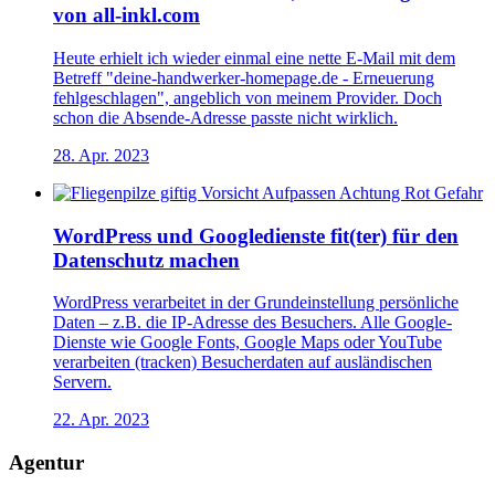
von all-inkl.com
Heute erhielt ich wieder einmal eine nette E-Mail mit dem
Betreff "deine-handwerker-homepage.de - Erneuerung
fehlgeschlagen", angeblich von meinem Provider. Doch
schon die Absende-Adresse passte nicht wirklich.
28. Apr. 2023
WordPress und Googledienste fit(ter) für den
Datenschutz machen
WordPress verarbeitet in der Grundeinstellung persönliche
Daten – z.B. die IP-Adresse des Besuchers. Alle Google-
Dienste wie Google Fonts, Google Maps oder YouTube
verarbeiten (tracken) Besucherdaten auf ausländischen
Servern.
22. Apr. 2023
Agentur