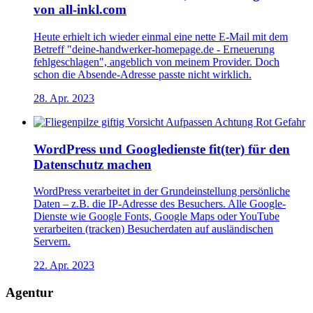
von all-inkl.com
Heute erhielt ich wieder einmal eine nette E-Mail mit dem
Betreff "deine-handwerker-homepage.de - Erneuerung
fehlgeschlagen", angeblich von meinem Provider. Doch
schon die Absende-Adresse passte nicht wirklich.
28. Apr. 2023
WordPress und Googledienste fit(ter) für den
Datenschutz machen
WordPress verarbeitet in der Grundeinstellung persönliche
Daten – z.B. die IP-Adresse des Besuchers. Alle Google-
Dienste wie Google Fonts, Google Maps oder YouTube
verarbeiten (tracken) Besucherdaten auf ausländischen
Servern.
22. Apr. 2023
Agentur