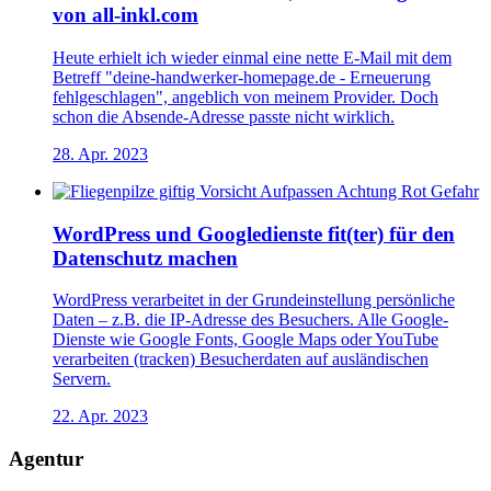
von all-inkl.com
Heute erhielt ich wieder einmal eine nette E-Mail mit dem
Betreff "deine-handwerker-homepage.de - Erneuerung
fehlgeschlagen", angeblich von meinem Provider. Doch
schon die Absende-Adresse passte nicht wirklich.
28. Apr. 2023
WordPress und Googledienste fit(ter) für den
Datenschutz machen
WordPress verarbeitet in der Grundeinstellung persönliche
Daten – z.B. die IP-Adresse des Besuchers. Alle Google-
Dienste wie Google Fonts, Google Maps oder YouTube
verarbeiten (tracken) Besucherdaten auf ausländischen
Servern.
22. Apr. 2023
Agentur