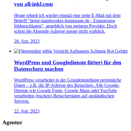
von all-inkl.com
Heute erhielt ich wieder einmal eine nette E-Mail mit dem
Betreff "deine-handwerker-homepage.de - Erneuerung
fehlgeschlagen", angeblich von meinem Provider. Doch
schon die Absende-Adresse passte nicht wirklich.
28. Apr. 2023
WordPress und Googledienste fit(ter) für den
Datenschutz machen
WordPress verarbeitet in der Grundeinstellung persönliche
Daten – z.B. die IP-Adresse des Besuchers. Alle Google-
Dienste wie Google Fonts, Google Maps oder YouTube
verarbeiten (tracken) Besucherdaten auf ausländischen
Servern.
22. Apr. 2023
Agentur