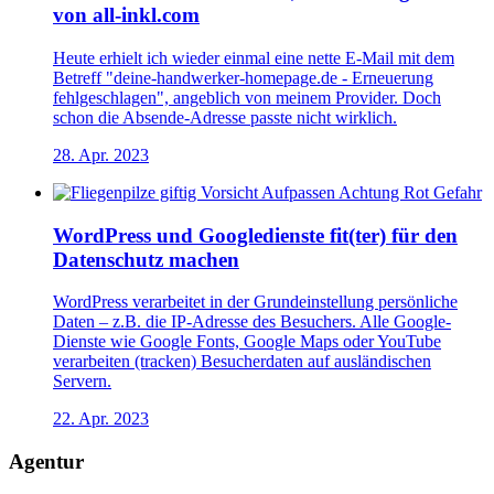
von all-inkl.com
Heute erhielt ich wieder einmal eine nette E-Mail mit dem
Betreff "deine-handwerker-homepage.de - Erneuerung
fehlgeschlagen", angeblich von meinem Provider. Doch
schon die Absende-Adresse passte nicht wirklich.
28. Apr. 2023
WordPress und Googledienste fit(ter) für den
Datenschutz machen
WordPress verarbeitet in der Grundeinstellung persönliche
Daten – z.B. die IP-Adresse des Besuchers. Alle Google-
Dienste wie Google Fonts, Google Maps oder YouTube
verarbeiten (tracken) Besucherdaten auf ausländischen
Servern.
22. Apr. 2023
Agentur