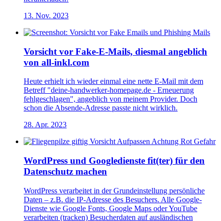
13. Nov. 2023
Vorsicht vor Fake-E-Mails, diesmal angeblich
von all-inkl.com
Heute erhielt ich wieder einmal eine nette E-Mail mit dem
Betreff "deine-handwerker-homepage.de - Erneuerung
fehlgeschlagen", angeblich von meinem Provider. Doch
schon die Absende-Adresse passte nicht wirklich.
28. Apr. 2023
WordPress und Googledienste fit(ter) für den
Datenschutz machen
WordPress verarbeitet in der Grundeinstellung persönliche
Daten – z.B. die IP-Adresse des Besuchers. Alle Google-
Dienste wie Google Fonts, Google Maps oder YouTube
verarbeiten (tracken) Besucherdaten auf ausländischen