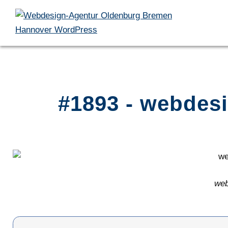
#1893 - webdes
web