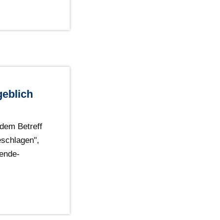
geblich
 dem Betreff
schlagen",
ende-