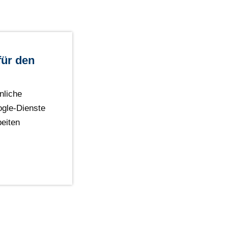
für den
nliche
ogle-Dienste
eiten