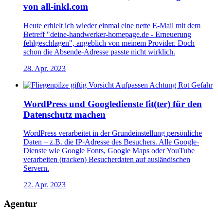
von all-inkl.com
Heute erhielt ich wieder einmal eine nette E-Mail mit dem
Betreff "deine-handwerker-homepage.de - Erneuerung
fehlgeschlagen", angeblich von meinem Provider. Doch
schon die Absende-Adresse passte nicht wirklich.
28. Apr. 2023
WordPress und Googledienste fit(ter) für den
Datenschutz machen
WordPress verarbeitet in der Grundeinstellung persönliche
Daten – z.B. die IP-Adresse des Besuchers. Alle Google-
Dienste wie Google Fonts, Google Maps oder YouTube
verarbeiten (tracken) Besucherdaten auf ausländischen
Servern.
22. Apr. 2023
Agentur